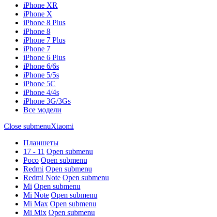
iPhone XR
iPhone X
iPhone 8 Plus
iPhone 8
iPhone 7 Plus
iPhone 7
iPhone 6 Plus
iPhone 6/6s
iPhone 5/5s
iPhone 5C
iPhone 4/4s
iPhone 3G/3Gs
Все модели
Close submenu
Xiaomi
Планшеты
17 - 11
Open submenu
Poco
Open submenu
Redmi
Open submenu
Redmi Note
Open submenu
Mi
Open submenu
Mi Note
Open submenu
Mi Max
Open submenu
Mi Mix
Open submenu