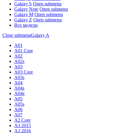
Galaxy S
Open submenu
Galaxy Note
Open submenu
Galaxy M
Open submenu
Galaxy Z
Open submenu
Все модели
Close submenu
Galaxy A
A01
A01 Core
A02
A02s
A03
A03 Core
A03s
A04
A04s
A04e
A05
A05s
A06
A07
A2 Core
A3 2015
A3 2016