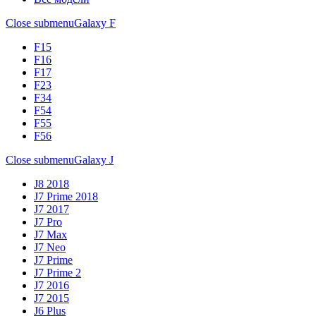
Close submenu
Galaxy F
F15
F16
F17
F23
F34
F54
F55
F56
Close submenu
Galaxy J
J8 2018
J7 Prime 2018
J7 2017
J7 Pro
J7 Max
J7 Neo
J7 Prime
J7 Prime 2
J7 2016
J7 2015
J6 Plus