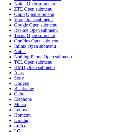
Nokia
Open submenu
ZTE
Open submenu
Oppo
Open submenu
Vivo
Open submenu
Google
Open submenu
Realme
Open submenu
Tecno
Open submenu
OnePlus
Open submenu
Infinix
Open submenu
Nubia
Nothing Phone
Open submenu
TCL
Open submenu
HMD
Open submenu
Asus
Sony
Doogee
Blackview
Cubot
Elephone
Meizu
Lenovo
Homtom
Umidigi
LeEco
LG