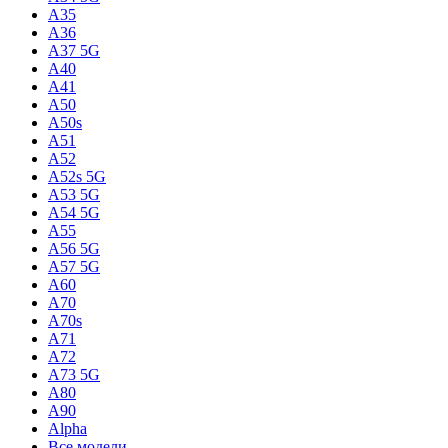
A35
A36
A37 5G
A40
A41
A50
A50s
A51
A52
A52s 5G
A53 5G
A54 5G
A55
A56 5G
A57 5G
A60
A70
A70s
A71
A72
A73 5G
A80
A90
Alpha
Все модели