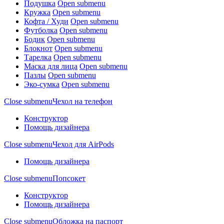
Подушка
Open submenu
Кружка
Open submenu
Кофта / Худи
Open submenu
Футболка
Open submenu
Бодик
Open submenu
Блокнот
Open submenu
Тарелка
Open submenu
Маска для лица
Open submenu
Пазлы
Open submenu
Эко-сумка
Open submenu
Close submenu
Чехол на телефон
Конструктор
Помощь дизайнера
Close submenu
Чехол для AirPods
Помощь дизайнера
Close submenu
Попсокет
Конструктор
Помощь дизайнера
Close submenu
Обложка на паспорт