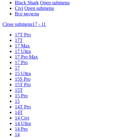
Black Shark
Open submenu
Civi
Open submenu
Все модели
Close submenu
17 - 11
17T Pro
17T
17 Max
17 Ultra
17 Pro Max
17 Pro
17
15 Ultra
15S Pro
15T Pro
15T
15 Pro
15
14T Pro
14T
14 Civi
14 Ultra
14 Pro
14