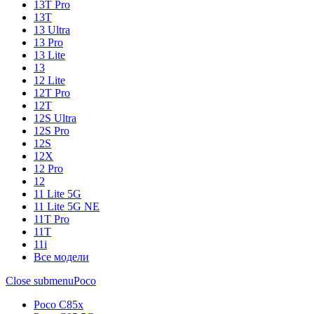
13T Pro
13T
13 Ultra
13 Pro
13 Lite
13
12 Lite
12T Pro
12T
12S Ultra
12S Pro
12S
12X
12 Pro
12
11 Lite 5G
11 Lite 5G NE
11T Pro
11T
11i
Все модели
Close submenu
Poco
Poco C85x