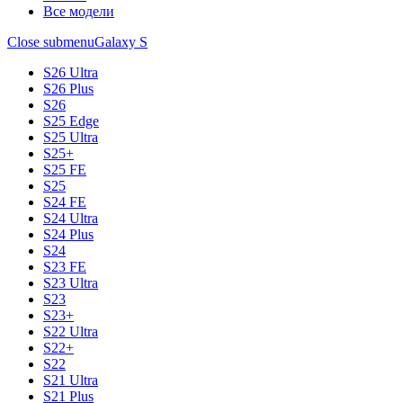
Все модели
Close submenu
Galaxy S
S26 Ultra
S26 Plus
S26
S25 Edge
S25 Ultra
S25+
S25 FE
S25
S24 FE
S24 Ultra
S24 Plus
S24
S23 FE
S23 Ultra
S23
S23+
S22 Ultra
S22+
S22
S21 Ultra
S21 Plus