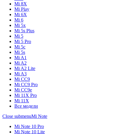
Mi 8X
Mi Play
Mi 6X
Mi 6
Mi 5x
Mi 5s Plus
Mi 5
Mi 5 Pro
Mi 5c
Mi 5s
Mi A1
Mi A2
Mi A2 Lite
Mi A3
Mi CC9
Mi CC9 Pro
Mi CC9e
Mi 11X Pro
Mi 11X
Все модели
Close submenu
Mi Note
Mi Note 10 Pro
Mi Note 10 Lite