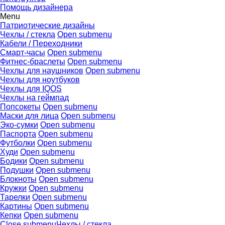
Помощь дизайнера
Menu
Патриотические дизайны
Чехлы / стекла
Open submenu
Кабели / Переходники
Смарт-часы
Open submenu
Фитнес-браслеты
Open submenu
Чехлы для наушников
Open submenu
Чехлы для ноутбуков
Чехлы для IQOS
Чехлы на геймпад
Попсокеты
Open submenu
Маски для лица
Open submenu
Эко-сумки
Open submenu
Паспорта
Open submenu
Футболки
Open submenu
Худи
Open submenu
Бодики
Open submenu
Подушки
Open submenu
Блокноты
Open submenu
Кружки
Open submenu
Тарелки
Open submenu
Картины
Open submenu
Кепки
Open submenu
Close submenu
Чехлы / стекла