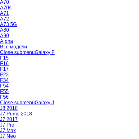
A70
A70s
A71
A72
A73 5G
A80
A90
Alpha
Все модели
Close submenu
Galaxy F
F15
F16
F17
F23
F34
F54
F55
F56
Close submenu
Galaxy J
J8 2018
J7 Prime 2018
J7 2017
J7 Pro
J7 Max
J7 Neo