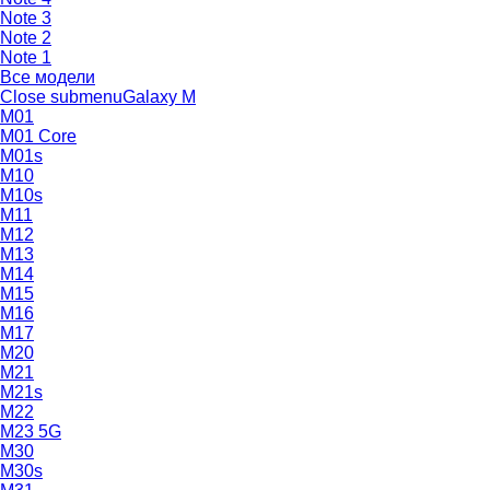
Note 3
Note 2
Note 1
Все модели
Close submenu
Galaxy M
M01
M01 Core
M01s
M10
M10s
M11
M12
M13
M14
M15
M16
M17
M20
M21
M21s
M22
M23 5G
M30
M30s