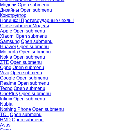
Модели
Open submenu
Дизайны
Open submenu
Конструктор
Новинка! Противоударные чехлы!
Close submenu
Модели
Apple
Open submenu
Xiaomi
Open submenu
Samsung
Open submenu
Huawei
Open submenu
Motorola
Open submenu
Nokia
Open submenu
ZTE
Open submenu
Oppo
Open submenu
Vivo
Open submenu
Google
Open submenu
Realme
Open submenu
Tecno
Open submenu
OnePlus
Open submenu
Infinix
Open submenu
Nubia
Nothing Phone
Open submenu
TCL
Open submenu
HMD
Open submenu
Asus