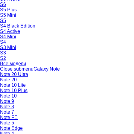
S6
S5 Plus
S5 Mini
S5
S4 Black Edition
S4 Active
S4 Mini
S4
S3 Mini
S3
S2
Все модели
Close submenu
Galaxy Note
Note 20 Ultra
Note 20
Note 10 Lite
Note 10 Plus
Note 10
Note 9
Note 8
Note 7
Note FE
Note 5
Note Edge
Note 4