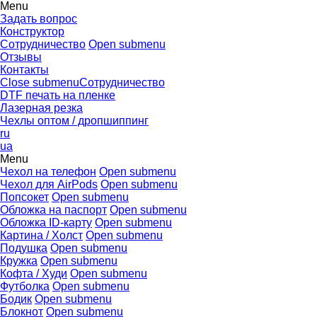
Menu
Задать вопрос
Конструктор
Сотрудничество
Open submenu
Отзывы
Контакты
Close submenu
Сотрудничество
DTF печать на пленке
Лазерная резка
Чехлы оптом / дропшиппинг
ru
ua
Menu
Чехол на телефон
Open submenu
Чехол для AirPods
Open submenu
Попсокет
Open submenu
Обложка на паспорт
Open submenu
Обложка ID-карту
Open submenu
Картина / Холст
Open submenu
Подушка
Open submenu
Кружка
Open submenu
Кофта / Худи
Open submenu
Футболка
Open submenu
Бодик
Open submenu
Блокнот
Open submenu