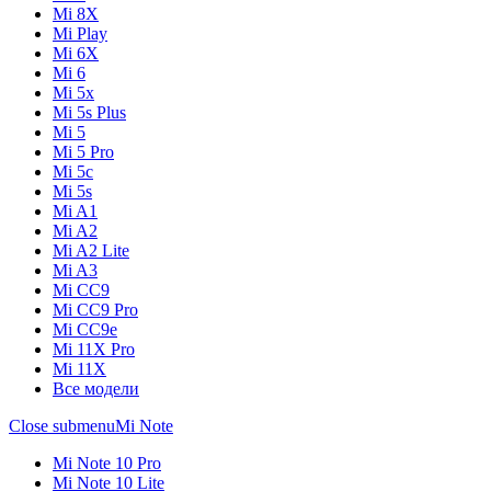
Mi 8X
Mi Play
Mi 6X
Mi 6
Mi 5x
Mi 5s Plus
Mi 5
Mi 5 Pro
Mi 5c
Mi 5s
Mi A1
Mi A2
Mi A2 Lite
Mi A3
Mi CC9
Mi CC9 Pro
Mi CC9e
Mi 11X Pro
Mi 11X
Все модели
Close submenu
Mi Note
Mi Note 10 Pro
Mi Note 10 Lite