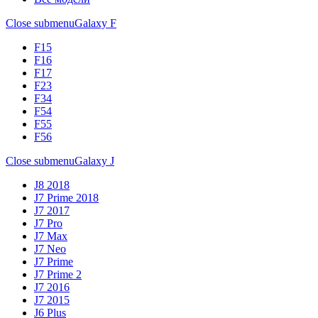
Close submenu
Galaxy F
F15
F16
F17
F23
F34
F54
F55
F56
Close submenu
Galaxy J
J8 2018
J7 Prime 2018
J7 2017
J7 Pro
J7 Max
J7 Neo
J7 Prime
J7 Prime 2
J7 2016
J7 2015
J6 Plus