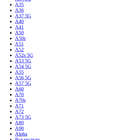
A35
A36
A37 5G
A40
A41
A50
A50s
A51
A52
A52s 5G
A53 5G
A54 5G
A55
A56 5G
A57 5G
A60
A70
A70s
A71
A72
A73 5G
A80
A90
Alpha
Все модели