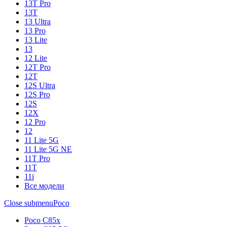
13T Pro
13T
13 Ultra
13 Pro
13 Lite
13
12 Lite
12T Pro
12T
12S Ultra
12S Pro
12S
12X
12 Pro
12
11 Lite 5G
11 Lite 5G NE
11T Pro
11T
11i
Все модели
Close submenu
Poco
Poco C85x