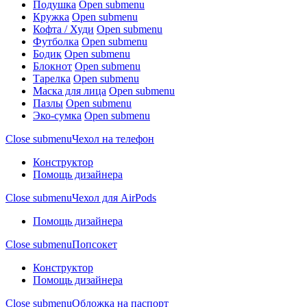
Подушка
Open submenu
Кружка
Open submenu
Кофта / Худи
Open submenu
Футболка
Open submenu
Бодик
Open submenu
Блокнот
Open submenu
Тарелка
Open submenu
Маска для лица
Open submenu
Пазлы
Open submenu
Эко-сумка
Open submenu
Close submenu
Чехол на телефон
Конструктор
Помощь дизайнера
Close submenu
Чехол для AirPods
Помощь дизайнера
Close submenu
Попсокет
Конструктор
Помощь дизайнера
Close submenu
Обложка на паспорт