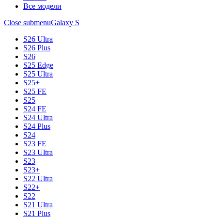
Все модели
Close submenu
Galaxy S
S26 Ultra
S26 Plus
S26
S25 Edge
S25 Ultra
S25+
S25 FE
S25
S24 FE
S24 Ultra
S24 Plus
S24
S23 FE
S23 Ultra
S23
S23+
S22 Ultra
S22+
S22
S21 Ultra
S21 Plus