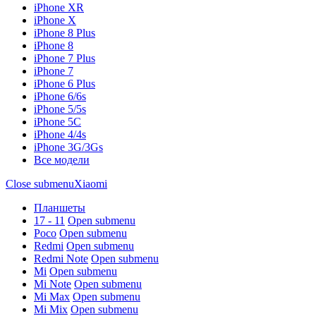
iPhone XR
iPhone X
iPhone 8 Plus
iPhone 8
iPhone 7 Plus
iPhone 7
iPhone 6 Plus
iPhone 6/6s
iPhone 5/5s
iPhone 5C
iPhone 4/4s
iPhone 3G/3Gs
Все модели
Close submenu
Xiaomi
Планшеты
17 - 11
Open submenu
Poco
Open submenu
Redmi
Open submenu
Redmi Note
Open submenu
Mi
Open submenu
Mi Note
Open submenu
Mi Max
Open submenu
Mi Mix
Open submenu