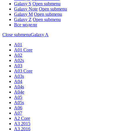
Galaxy S
Open submenu
Galaxy Note
Open submenu
Galaxy M
Open submenu
Galaxy Z
Open submenu
Все модели
Close submenu
Galaxy A
A01
A01 Core
A02
A02s
A03
A03 Core
A03s
A04
A04s
A04e
A05
A05s
A06
A07
A2 Core
A3 2015
A3 2016