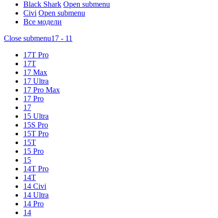
Black Shark
Open submenu
Civi
Open submenu
Все модели
Close submenu
17 - 11
17T Pro
17T
17 Max
17 Ultra
17 Pro Max
17 Pro
17
15 Ultra
15S Pro
15T Pro
15T
15 Pro
15
14T Pro
14T
14 Civi
14 Ultra
14 Pro
14