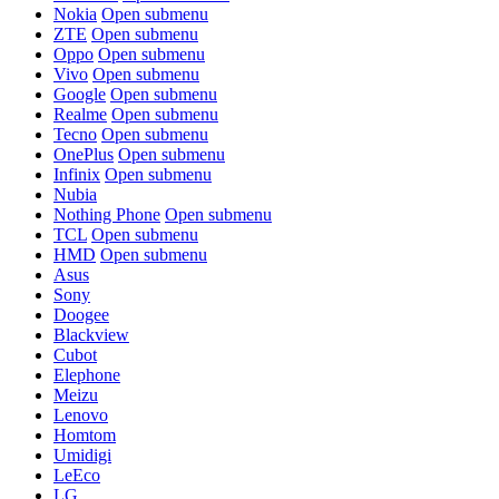
Nokia
Open submenu
ZTE
Open submenu
Oppo
Open submenu
Vivo
Open submenu
Google
Open submenu
Realme
Open submenu
Tecno
Open submenu
OnePlus
Open submenu
Infinix
Open submenu
Nubia
Nothing Phone
Open submenu
TCL
Open submenu
HMD
Open submenu
Asus
Sony
Doogee
Blackview
Cubot
Elephone
Meizu
Lenovo
Homtom
Umidigi
LeEco
LG