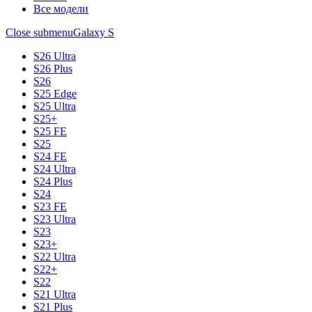
Все модели
Close submenu
Galaxy S
S26 Ultra
S26 Plus
S26
S25 Edge
S25 Ultra
S25+
S25 FE
S25
S24 FE
S24 Ultra
S24 Plus
S24
S23 FE
S23 Ultra
S23
S23+
S22 Ultra
S22+
S22
S21 Ultra
S21 Plus