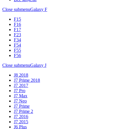
Close submenu
Galaxy F
F15
F16
F17
F23
F34
F54
F55
F56
Close submenu
Galaxy J
J8 2018
J7 Prime 2018
J7 2017
J7 Pro
J7 Max
J7 Neo
J7 Prime
J7 Prime 2
J7 2016
J7 2015
J6 Plus