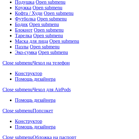
Подушка
Open submenu
Кружка
Open submenu
Кофта / Худи
Open submenu
Футболка
Open submenu
Бодик
Open submenu
Блокнот
Open submenu
Тарелка
Open submenu
Маска для лица
Open submenu
Пазлы
Open submenu
Эко-сумка
Open submenu
Close submenu
Чехол на телефон
Конструктор
Помощь дизайнера
Close submenu
Чехол для AirPods
Помощь дизайнера
Close submenu
Попсокет
Конструктор
Помощь дизайнера
Close submenu
Обложка на паспорт