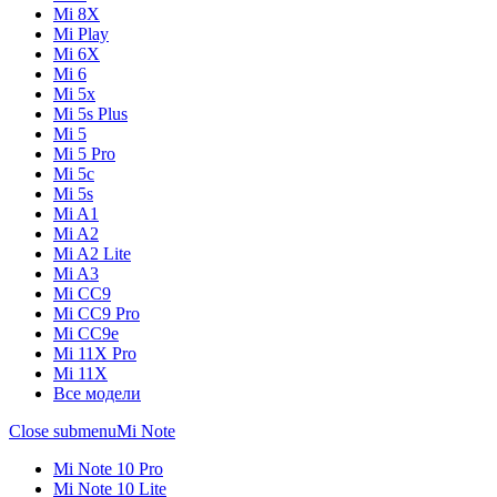
Mi 8X
Mi Play
Mi 6X
Mi 6
Mi 5x
Mi 5s Plus
Mi 5
Mi 5 Pro
Mi 5c
Mi 5s
Mi A1
Mi A2
Mi A2 Lite
Mi A3
Mi CC9
Mi CC9 Pro
Mi CC9e
Mi 11X Pro
Mi 11X
Все модели
Close submenu
Mi Note
Mi Note 10 Pro
Mi Note 10 Lite