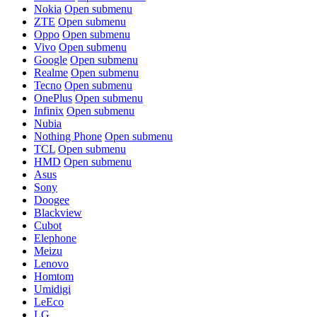
Nokia
Open submenu
ZTE
Open submenu
Oppo
Open submenu
Vivo
Open submenu
Google
Open submenu
Realme
Open submenu
Tecno
Open submenu
OnePlus
Open submenu
Infinix
Open submenu
Nubia
Nothing Phone
Open submenu
TCL
Open submenu
HMD
Open submenu
Asus
Sony
Doogee
Blackview
Cubot
Elephone
Meizu
Lenovo
Homtom
Umidigi
LeEco
LG