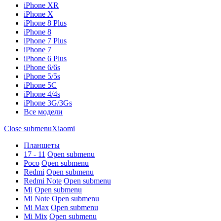
iPhone XR
iPhone X
iPhone 8 Plus
iPhone 8
iPhone 7 Plus
iPhone 7
iPhone 6 Plus
iPhone 6/6s
iPhone 5/5s
iPhone 5C
iPhone 4/4s
iPhone 3G/3Gs
Все модели
Close submenu
Xiaomi
Планшеты
17 - 11
Open submenu
Poco
Open submenu
Redmi
Open submenu
Redmi Note
Open submenu
Mi
Open submenu
Mi Note
Open submenu
Mi Max
Open submenu
Mi Mix
Open submenu