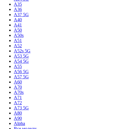
A35
A36
A37 5G
A40
A41
A50
A50s
A51
A52
A52s 5G
A53 5G
A54 5G
A55
A56 5G
A57 5G
A60
A70
A70s
A71
A72
A73 5G
A80
A90
Alpha
Все модели