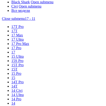
Black Shark
Open submenu
Civi
Open submenu
Все модели
Close submenu
17 - 11
17T Pro
17T
17 Max
17 Ultra
17 Pro Max
17 Pro
17
15 Ultra
15S Pro
15T Pro
15T
15 Pro
15
14T Pro
14T
14 Civi
14 Ultra
14 Pro
14