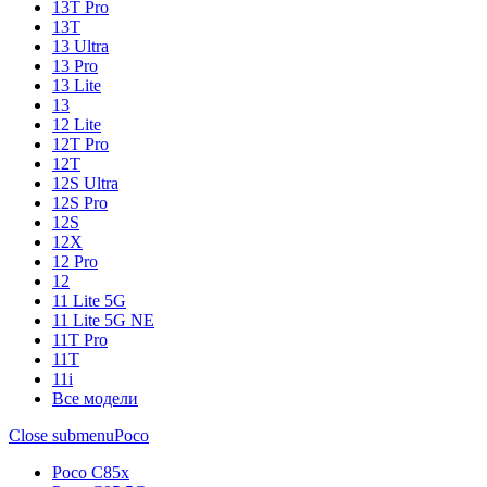
13T Pro
13T
13 Ultra
13 Pro
13 Lite
13
12 Lite
12T Pro
12T
12S Ultra
12S Pro
12S
12X
12 Pro
12
11 Lite 5G
11 Lite 5G NE
11T Pro
11T
11i
Все модели
Close submenu
Poco
Poco C85x