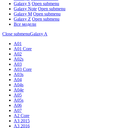
Galaxy S
Open submenu
Galaxy Note
Open submenu
Galaxy M
Open submenu
Galaxy Z
Open submenu
Все модели
Close submenu
Galaxy A
A01
A01 Core
A02
A02s
A03
A03 Core
A03s
A04
A04s
A04e
A05
A05s
A06
A07
A2 Core
A3 2015
A3 2016